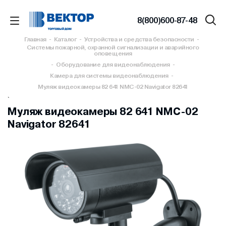
8(800)600-87-48
Главная
-
Каталог
-
Устройства и средства безопасности
-
Системы пожарной, охранной сигнализации и аварийного
оповещения
-
Оборудование для видеонаблюдения
-
Камера для системы видеонаблюдения
-
Муляж видеокамеры 82 641 NMC-02 Navigator 82641
`
Муляж видеокамеры 82 641 NMC-02
Navigator 82641