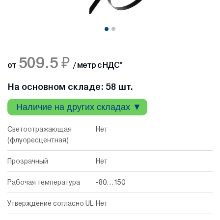
509.5 ₽
от
/ метр с НДС
*
На основном складе: 58 шт.
Наличие на других складах ▼
Светоотражающая
Нет
(флуоресцентная)
Прозрачный
Нет
Рабочая температура
-80...150
Утверждение согласно UL
Нет