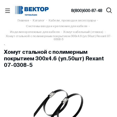
8(800)600-87-48
Главная
-
Каталог
-
Кабели, провода и аксессуары
-
Системы ввода и крепления для кабеля
-
Изделия крепежные для кабеля
-
Хомут кабельный (стяжка)
-
Хомут стальной с полимерным покрытием 300х4.6 (уп.50шт) Rexant 07-
0308-5
`
Хомут стальной с полимерным
покрытием 300х4.6 (уп.50шт) Rexant
07-0308-5