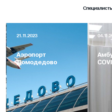
Специалисты 
21.11.2023
04.11.2
Аэропорт
Амбу
Домодедово
COVI