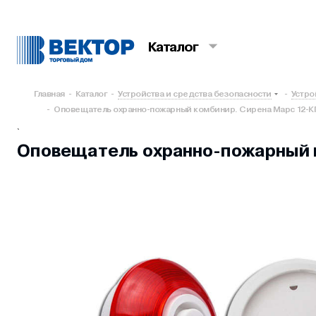
Каталог
Главная
-
Каталог
-
Устройства и средства безопасности
-
Устро
-
Оповещатель охранно-пожарный комбинир. Сирена Марс 12-КП
`
Оповещатель охранно-пожарный к