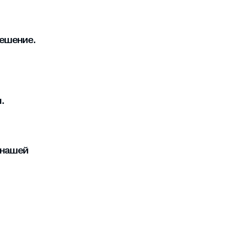
решение.
.
 нашей