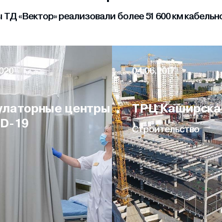
ТД «Вектор» реализовали более 51 600 км кабель
020
04.06.2017
латорные центры
ТРЦ Каширска
D-19
Строительство