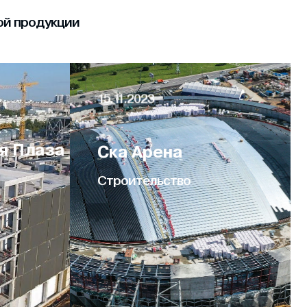
ной продукции
15.11.2023
я Плаза
Ска Арена
Строительство