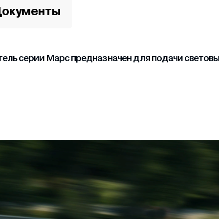
окументы
ь серии Марс предназначен для подачи световых 