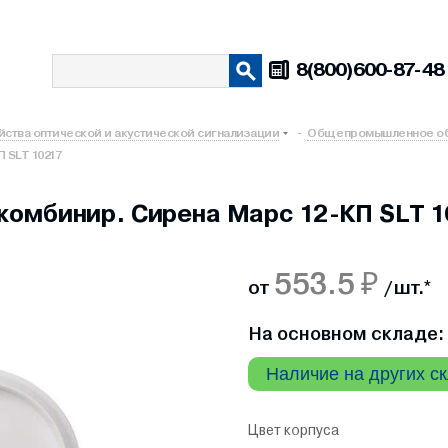
8(800)600-87-48
йства оптической и акустической сигнализации
-
Общепромышленное о
 SLT 10217
омбинир. Сирена Марс 12-КП SLT 1
553.5 ₽
от
/ шт.
*
На основном складе: 
Наличие на других с
Цвет корпуса