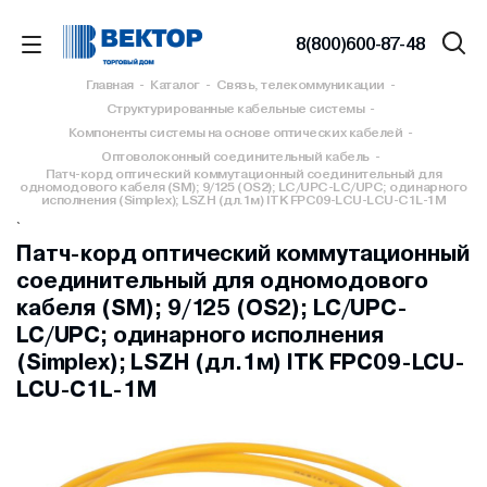
8(800)600-87-48
Главная
-
Каталог
-
Связь, телекоммуникации
-
Структурированные кабельные системы
-
Компоненты системы на основе оптических кабелей
-
Оптоволоконный соединительный кабель
-
Патч-корд оптический коммутационный соединительный для
одномодового кабеля (SM); 9/125 (OS2); LC/UPC-LC/UPC; одинарного
исполнения (Simplex); LSZH (дл.1м) ITK FPC09-LCU-LCU-C1L-1M
`
Патч-корд оптический коммутационный
соединительный для одномодового
кабеля (SM); 9/125 (OS2); LC/UPC-
LC/UPC; одинарного исполнения
(Simplex); LSZH (дл.1м) ITK FPC09-LCU-
LCU-C1L-1M