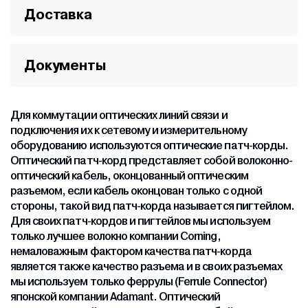
Доставка
Документы
Для коммутации оптических линий связи и
подключения их к сетевому и измерительному
оборудованию используются оптические патч-корды.
Оптический патч-корд представляет собой волоконно-
оптический кабель, оконцованный оптическим
разъемом, если кабель оконцован только с одной
стороны, такой вид патч-корда называется пигтейлом.
Для своих патч-кордов и пигтейлов мы используем
только лучшее волокно компании Corning,
немаловажным фактором качества патч-корда
является также качество разъема и в своих разъемах
мы используем только феррулы (Ferrule Connector)
японской компании Adamant. Оптический