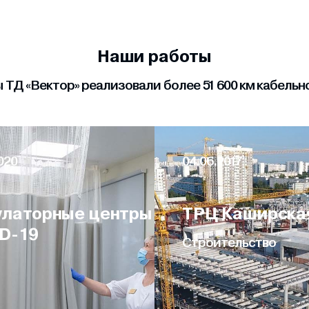
Наши работы
ТД «Вектор» реализовали более 51 600 км кабель
020
04.06.2017
латорные центры
ТРЦ Каширска
D-19
Строительство