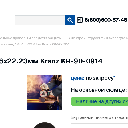
8(800)600-87-48
тельные приборы и средства защиты
-
Электроинструменты и аксессуары
металлу 125х1.6х22.23мм Kranz KR-90-0914
.6х22.23мм Kranz KR-90-0914
цена:
по запросу
*
На основном складе: 
Наличие на других с
Внутренний диаметр отверст