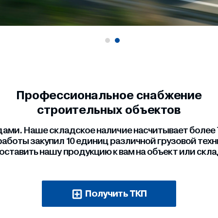
Профессиональное снабжение
строительных объектов
ми. Наше складское наличие насчитывает более 7
работы закупил 10 единиц различной грузовой тех
оставить нашу продукцию к вам на объект или скла
Получить ТКП