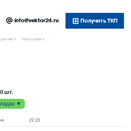
info@vektor24.ru
Получить ТКП
 для них
-
Аксессуары
-
0 шт.
кладах ▼
ия
22.23