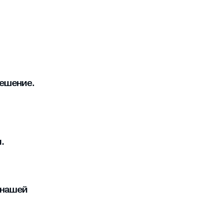
решение.
.
 нашей