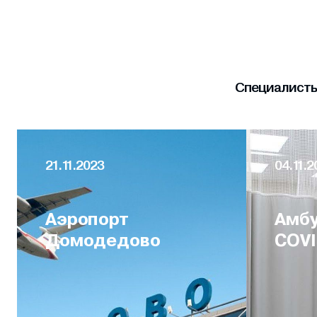
Специалисты 
21.11.2023
04.11.2
Аэропорт
Амбу
Домодедово
COVI