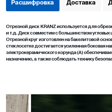
Расшифровка
Доставка
Д
Отрезной диск KRANZ используется для обрезки
и т.д. Диск совместим с большинством угловы
Отрезной круг изготовлен на бакелитовой основ
стеклосетке достигается усиленная боковая на
электрокерамического корунда (А) обеспечивае
назначению, а также соблюдать технику безоп