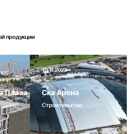
ной продукции
15.11.2023
я Плаза
Ска Арена
Строительство