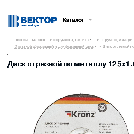
Каталог
Главная
-
Каталог
-
Инструменты, техника
-
Инструмент, измери
Отрезной абразивный и шлифовальный диск
-
Диск отрезной по 
`
Диск отрезной по металлу 125х1