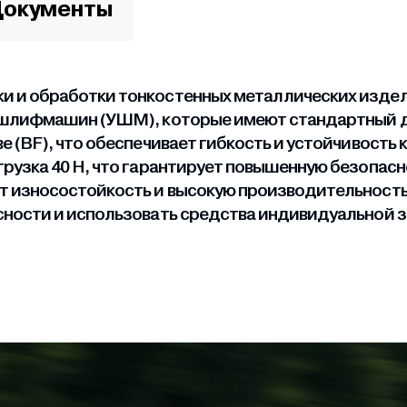
окументы
 и обработки тонкостенных металлических издели
х шлифмашин (УШМ), которые имеют стандартный д
е (BF), что обеспечивает гибкость и устойчивост
грузка 40 Н, что гарантирует повышенную безопасн
т износостойкость и высокую производительность
асности и использовать средства индивидуальной 