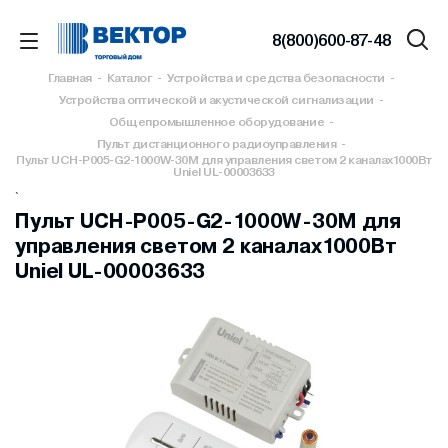
8(800)600-87-48
Главная
-
Каталог
-
Устройства и средства безопасности
-
Устройства оптической и акустической сигнализации
-
Общепромышленное оборудование
-
Пульт дистанционного радиоуправления
-
Пульт UCH-P005-G2-1000W-30M для управления светом 2 каналах1000Вт
Uniel UL-00003633
`
Пульт UCH-P005-G2-1000W-30M для
управления светом 2 каналах1000Вт
Uniel UL-00003633