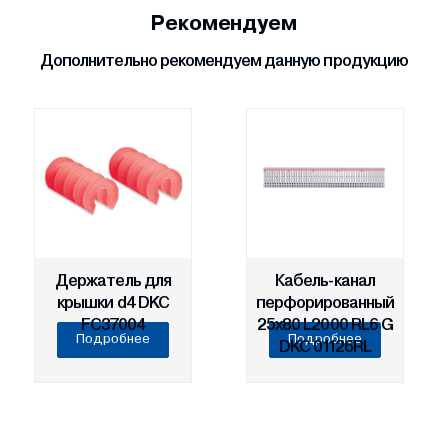
Рекомендуем
Дополнительно рекомендуем данную продукцию
Держатель для
Кабель-канал
крышки d4 DKC
перфорированный
FC37004
25х80 L2000 RL6 G
Подробнее
Подробнее
DKC 01126RL