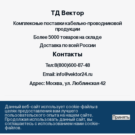
ТД Вектор
Комплексные поставки кабельно-проводниковой
продукции
Более 5000 товаров на складе
Доставка по всей России
Контакты
Тел:
8(800)600-87-48
Email:
info@vektor24.ru
Адрес:
Москва, ул. Люблинская 42
Данный веб-сайт использует cookie-файлы в
2026 С Торговый дом “Вектор”. Все права защищены.
целях предоставления вам лучшего
пользовательского опыта на нашем сайте.
Принять
Продолжая использовать данный сайт, вы
соглашаетесь с использованием нами cookie-
файлов.