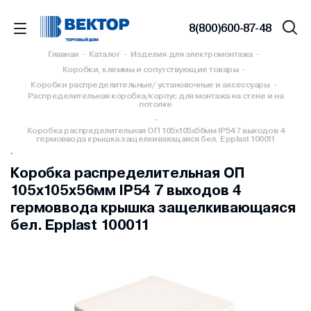
8(800)600-87-48
Главная
-
Каталог
-
Изделия для электромонтажа
-
Коробки, клеммы и сопутствующие товары
-
Коробки распределительные/ установочные и аксессуары
-
Распределительная коробка/корпус для монтажа на стене и на
потолке
-
Коробка распределительная ОП 105х105х56мм IP54 7 выходов 4
гермоввода крышка защелкивающаяся бел. Epplast 100011
`
Коробка распределительная ОП
105х105х56мм IP54 7 выходов 4
гермоввода крышка защелкивающаяся
бел. Epplast 100011