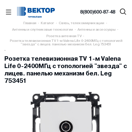
8(800)600-87-48
Главная
-
Каталог
-
Связь, телекоммуникации
-
Антенны и спутниковые технологии
-
Антенны и аксессуары
-
Розетка антенная TV
-
Розетка телевизионная TV 1-м Valena Life 0-2400МГц с топологией
"звезда" с лицев. панелью механизм бел. Leg 753451
`
Розетка телевизионная TV 1-м Valena
Life 0-2400МГц с топологией "звезда" с
лицев. панелью механизм бел. Leg
753451