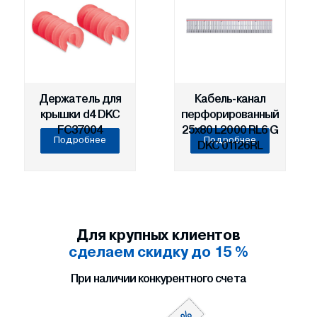
Держатель для
Кабель-канал
крышки d4 DKC
перфорированный
FC37004
25х80 L2000 RL6 G
Подробнее
Подробнее
DKC 01126RL
Для крупных клиентов
сделаем скидку до 15 %
При наличии конкурентного счета