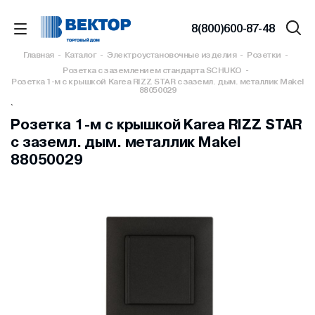
8(800)600-87-48
Главная
-
Каталог
-
Электроустановочные изделия
-
Розетки
-
Розетка с заземлением стандарта SCHUKO
-
Розетка 1-м с крышкой Karea RIZZ STAR с заземл. дым. металлик Makel
88050029
`
Розетка 1-м с крышкой Karea RIZZ STAR
с заземл. дым. металлик Makel
88050029