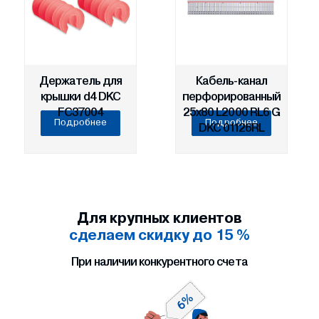
Держатель для
Кабель-канал
крышки d4 DKC
перфорированный
FC37004
25х80 L2000 RL6 G
Подробнее
Подробнее
DKC 01126RL
Для крупных клиентов
сделаем скидку до 15 %
При наличии конкурентного счета