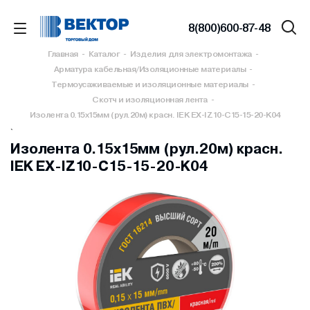
8(800)600-87-48
Главная
-
Каталог
-
Изделия для электромонтажа
-
Арматура кабельная/Изоляционные материалы
-
Термоусаживаемые и изоляционные материалы
-
Скотч и изоляционная лента
-
Изолента 0.15х15мм (рул.20м) красн. IEK EX-IZ10-C15-15-20-K04
`
Изолента 0.15х15мм (рул.20м) красн.
IEK EX-IZ10-C15-15-20-K04