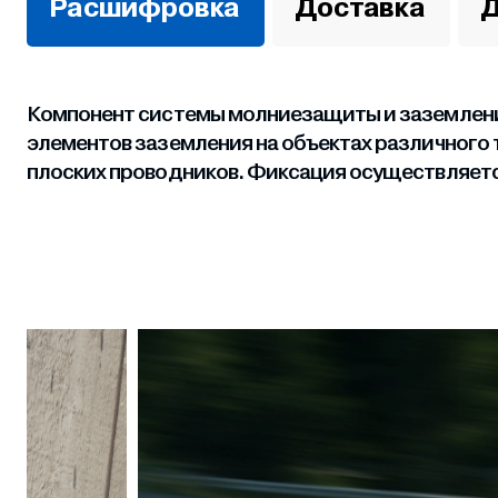
Расшифровка
Доставка
Д
Компонент системы молниезащиты и заземлени
элементов заземления на объектах различного 
плоских проводников. Фиксация осуществляется