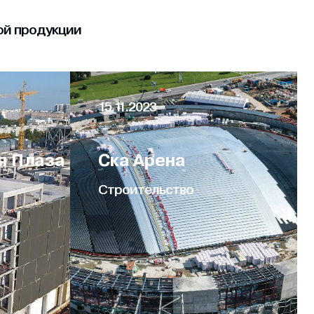
ной продукции
15.11.2023
я Плаза
Ска Арена
Строительство