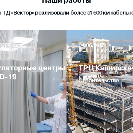
Наши работы
ТД «Вектор» реализовали более 51 600 км кабель
020
04.06.2017
латорные центры
ТРЦ Каширска
D-19
Строительство