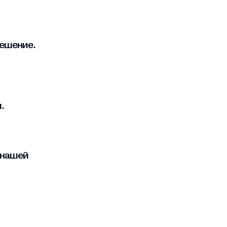
решение.
.
 нашей