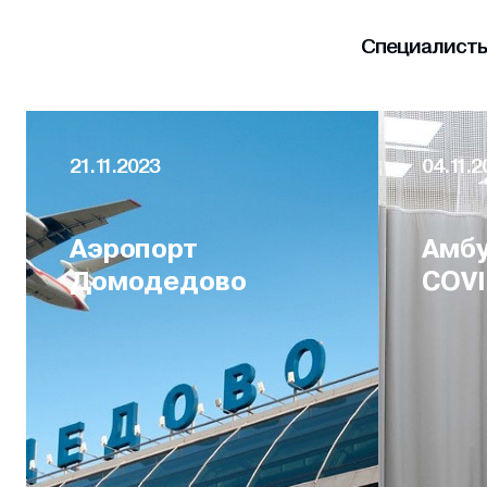
Специалисты 
21.11.2023
04.11.2
Аэропорт
Амбу
Домодедово
COVI