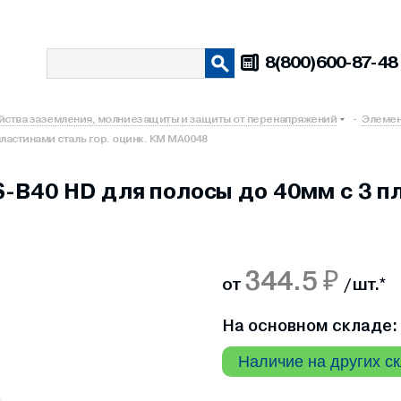
8(800)600-87-48
йства заземления, молниезащиты и защиты от перенапряжений
-
Элемен
ластинами сталь гор. оцинк. КМ MA0048
B40 HD для полосы до 40мм с 3 пл
344.5 ₽
от
/ шт.
*
На основном складе: 
Наличие на других с