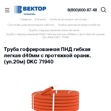
8(800)600-87-48
Главная
-
Каталог
-
Кабеленесущие системы
-
Системы для прокладки кабеля
-
Трубы для прокладки кабеля
-
Труба гофрированная пластиковая
-
Труба гофрированная ПНД гибкая легкая d40мм с протяжкой оранж.
(уп.20м) DKC 71940
`
Труба гофрированная ПНД гибкая
легкая d40мм с протяжкой оранж.
(уп.20м) DKC 71940