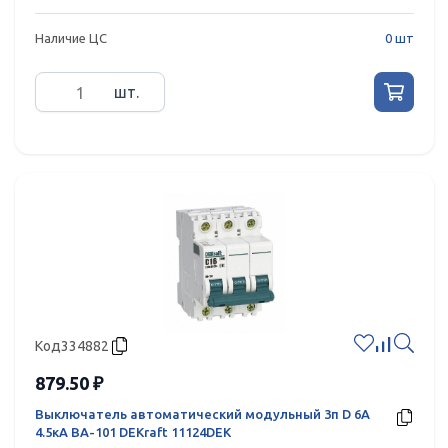
Наличие ЦС
0 шт
шт.
Код
334882
879.50 ₽
Выключатель автоматический модульный 3п D 6А
4.5кА ВА-101 DEKraft 11124DEK