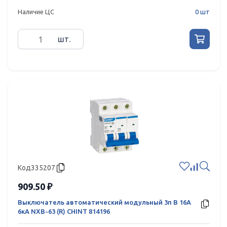
Наличие ЦС
0 шт
шт.
Код
335207
909.50 ₽
Выключатель автоматический модульный 3п B 16А
6кА NXB-63 (R) CHINT 814196