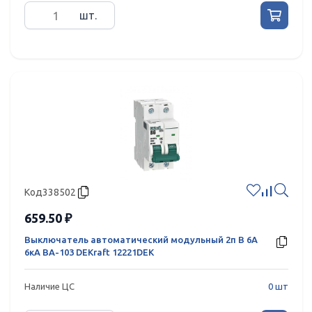
шт.
Код
338502
659.50 ₽
Выключатель автоматический модульный 2п B 6А
6кА ВА-103 DEKraft 12221DEK
Наличие ЦС
0 шт