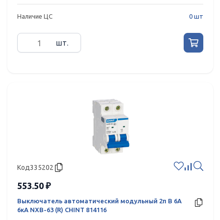
Наличие ЦС
0 шт
шт.
Код
335202
553.50 ₽
Выключатель автоматический модульный 2п B 6А
6кА NXB-63 (R) CHINT 814116