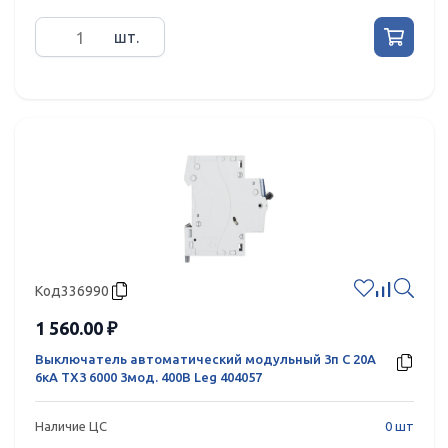
шт.
Код
336990
1 560.00 ₽
Выключатель автоматический модульный 3п C 20А
6кА TX3 6000 3мод. 400В Leg 404057
Наличие ЦС
0 шт