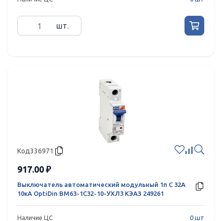
шт.
Код
336971
917.00 ₽
Выключатель автоматический модульный 1п C 32А
10кА OptiDin ВМ63-1C32-10-УХЛ3 КЭАЗ 249261
Наличие ЦС
0 шт