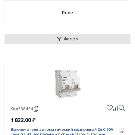
Реле
Фильтр
Код
336454
1 822.00 ₽
Выключатель автоматический модульный 2п C 50А
10кА ВА 47-100 PROxima EKF mcb47100-2-50C-pro