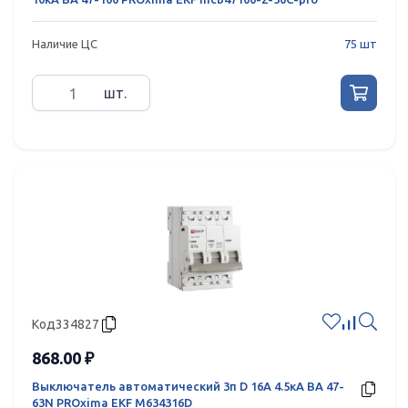
Наличие ЦС
75 шт
шт.
Код
334827
868.00 ₽
Выключатель автоматический 3п D 16А 4.5кА ВА 47-
63N PROxima EKF M634316D