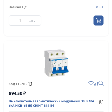
Наличие ЦС
0 шт
шт.
Код
335205
894.50 ₽
Выключатель автоматический модульный 3п B 10А
6кА NXB-63 (R) CHINT 814195