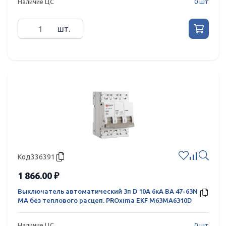
Наличие ЦС
0 шт
шт.
Код
336391
1 866.00 ₽
Выключатель автоматический 3п D 10А 6кА ВА 47-63N
MA без теплового расцеп. PROxima EKF M63MA6310D
Наличие ЦС
0 шт