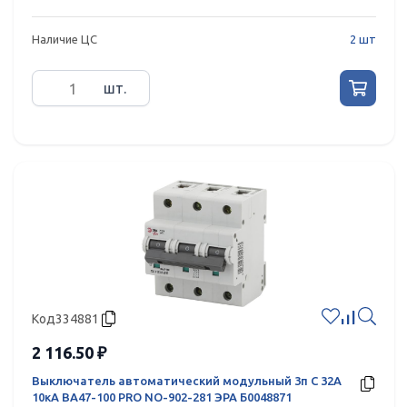
Наличие ЦС
2 шт
шт.
Код
334881
2 116.50 ₽
Выключатель автоматический модульный 3п C 32А
10кА ВА47-100 PRO NO-902-281 ЭРА Б0048871