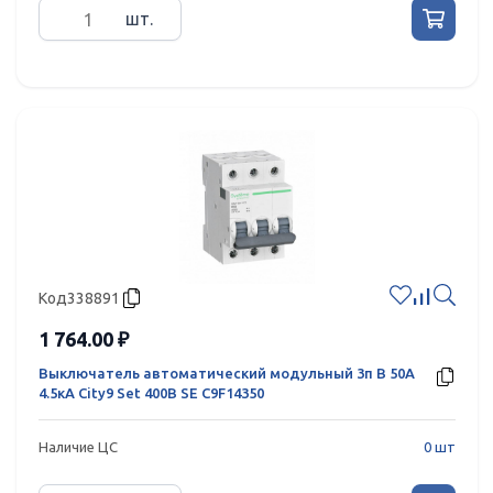
шт.
Код
338891
1 764.00 ₽
Выключатель автоматический модульный 3п B 50А
4.5кА City9 Set 400В SE C9F14350
Наличие ЦС
0 шт