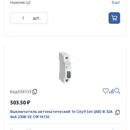
Наличие ЦС
0 шт
шт.
Код
336133
503.50 ₽
Выключатель автоматический 1п City9 Set (АВ) B 32А
6кА 230В SE C9F16132