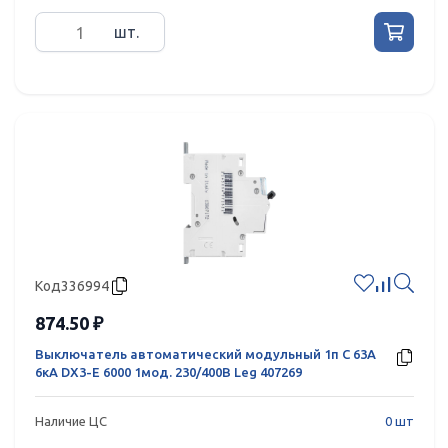
шт.
Код
336994
874.50 ₽
Выключатель автоматический модульный 1п C 63А
6кА DX3-E 6000 1мод. 230/400В Leg 407269
Наличие ЦС
0 шт