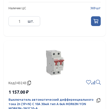
Наличие ЦС
369 шт
шт.
Код
343243
1 157.00 ₽
Выключатель автоматический дифференциального
тока 2п (1P+N) C 10А 30мА тип A 6кА MDR63N YON
MDR63N-1N2C10-A