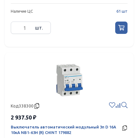
Наличие ЦС
61 шт
шт.
Код
338300
2 937.50 ₽
Выключатель автоматический модульный 3п D 16А
10кА NB1-63H (R) CHINT 179882