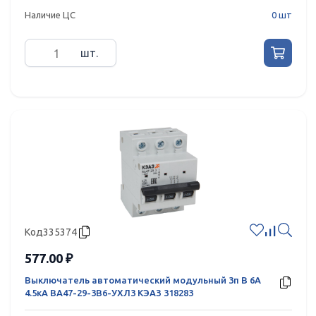
Наличие ЦС
0 шт
шт.
Код
335374
577.00 ₽
Выключатель автоматический модульный 3п B 6А
4.5кА ВА47-29-3B6-УХЛ3 КЭАЗ 318283