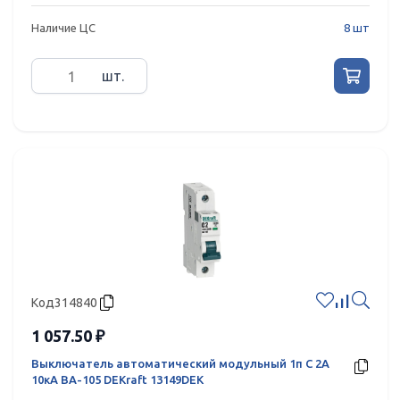
Наличие ЦС
8 шт
шт.
Код
314840
1 057.50 ₽
Выключатель автоматический модульный 1п C 2А
10кА ВА-105 DEKraft 13149DEK