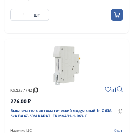
шт.
Код
337742
276.00 ₽
Выключатель автоматический модульный 1п C 63А
6кА ВА47-60M KARAT IEK MVA31-1-063-C
Наличие ЦС
0 шт