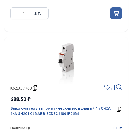
шт.
Код
337763
688.50 ₽
Выключатель автоматический модульный 1п C 63А
6кА SH201 C63 ABB 2CDS211001R0634
Наличие ЦС
0 шт