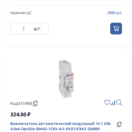
Наличие ЦС
2893 шт
шт.
Код
335468
324.00 ₽
Выключатель автоматический модульный 1п C 63А
4.5кА OptiDin BM63-1C63-4.5-УХЛ3 КЭАЗ 326800