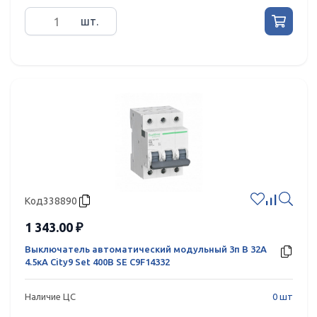
шт.
Код
338890
1 343.00 ₽
Выключатель автоматический модульный 3п B 32А
4.5кА City9 Set 400В SE C9F14332
Наличие ЦС
0 шт