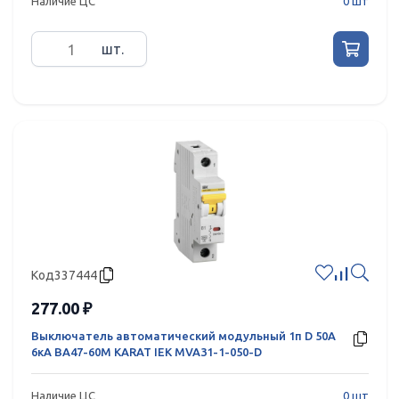
Наличие ЦС
0 шт
шт.
Код
337444
277.00 ₽
Выключатель автоматический модульный 1п D 50А
6кА ВА47-60M KARAT IEK MVA31-1-050-D
Наличие ЦС
0 шт