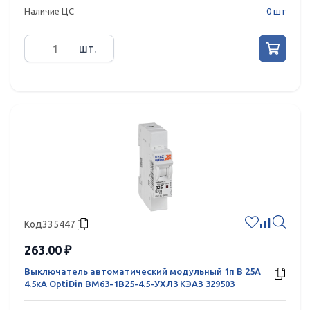
Наличие ЦС
0 шт
шт.
Код
335447
263.00 ₽
Выключатель автоматический модульный 1п B 25А
4.5кА OptiDin BM63-1B25-4.5-УХЛ3 КЭАЗ 329503