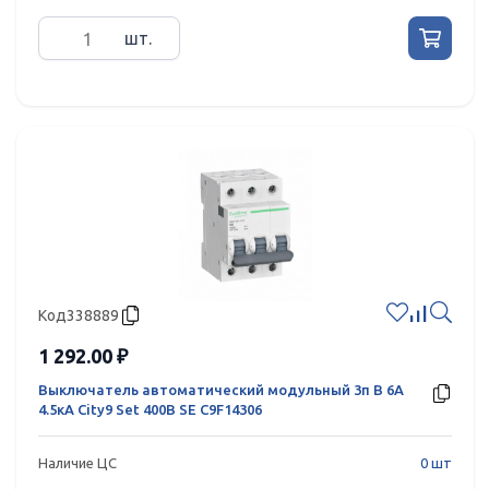
шт.
Код
338889
1 292.00 ₽
Выключатель автоматический модульный 3п B 6А
4.5кА City9 Set 400В SE C9F14306
Наличие ЦС
0 шт