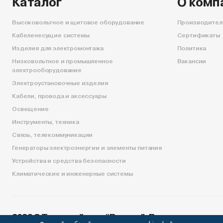
Каталог
О комп
Высоковольтное и щитовое оборудование
Производител
Кабеленесущие системы
Сертификаты
Изделия для электромонтажа
Политика
Низковольтное и промышленное
Вакансии
электрооборудование
Электроустановочные изделия
Кабели, провода и аксессуары
Освещение
Инструменты, техника
Связь, телекоммуникации
Генераторы электроэнергии и элементы питания
Устройства и средства безопасности
Климатические и инженерные системы
2026 С Торговый дом “Вектор”. Все права защи