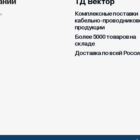
ании
ТД Вектор
Комплексные поставки
и
кабельно-проводников
продукции
Более 5000 товаров на
складе
Доставка по всей Росс
щены.