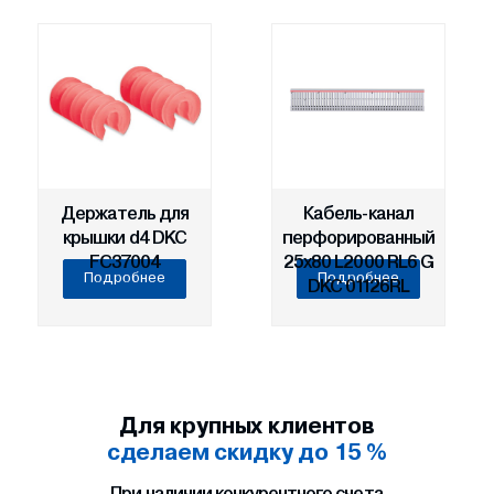
Держатель для
Кабель-канал
крышки d4 DKC
перфорированный
FC37004
25х80 L2000 RL6 G
Подробнее
Подробнее
DKC 01126RL
Для крупных клиентов
сделаем скидку до 15 %
При наличии конкурентного счета