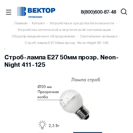
8(800)600-87-48
Главная
-
Каталог
-
Устройства и средства безопасности
-
Устройства оптической и акустической сигнализации
-
Общепромышленное оборудование
-
Светильник-вспышка
-
Строб-лампа E27 50мм прозр. Neon-Night 411-125
`
Строб-лампа E27 50мм прозр. Neon-
Night 411-125