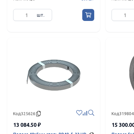
шт.
Код
325626
Код
319804
13 084.50 ₽
15 300.0