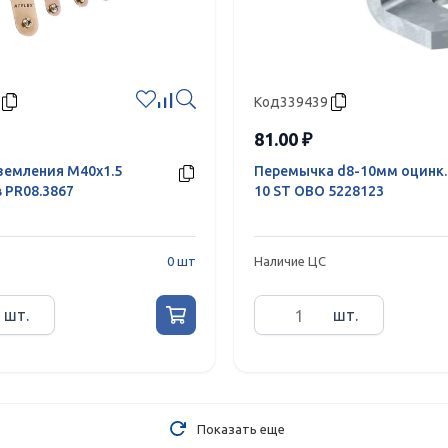
Код
339439
81.00 ₽
земления М40х1.5
Перемычка d8-10мм оцинк. 
 PR08.3867
10 ST OBO 5228123
0 шт
Наличие ЦС
шт.
шт.
Показать еще