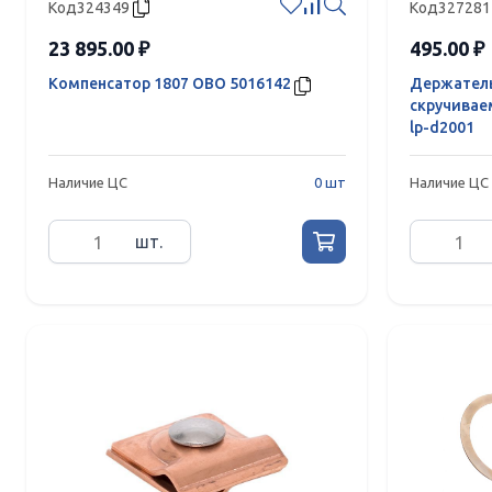
Код
324349
Код
327281
23 895.00 ₽
495.00 ₽
Компенсатор 1807 OBO 5016142
Держател
скручивае
lp-d2001
Наличие ЦС
0 шт
Наличие ЦС
шт.