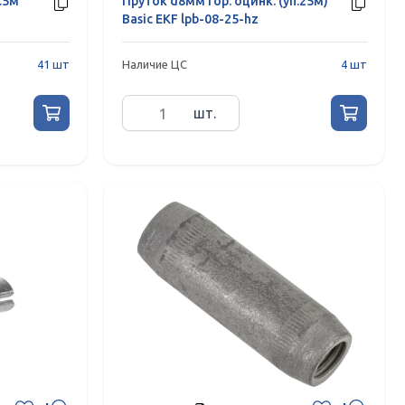
.5м
Пруток d8мм гор. оцинк. (уп.25м)
Basic EKF lpb-08-25-hz
41 шт
Наличие ЦС
4 шт
шт.