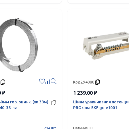
Код
294888
0 ₽
1 239.00 ₽
0мм гор. оцинк. (уп.38м)
Шина уравнивания потенци
40-38-hz
PROxima EKF gc-e1001
214 шт
Наличие ЦС