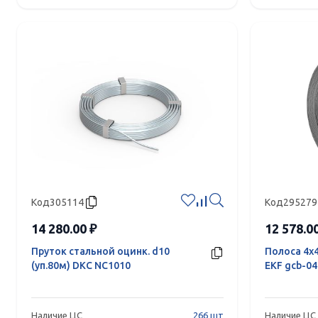
Код
305114
Код
295279
14 280.00 ₽
12 578.0
Пруток стальной оцинк. d10
Полоса 4х4
(уп.80м) DKC NC1010
EKF gcb-04
Наличие ЦС
266 шт
Наличие ЦС