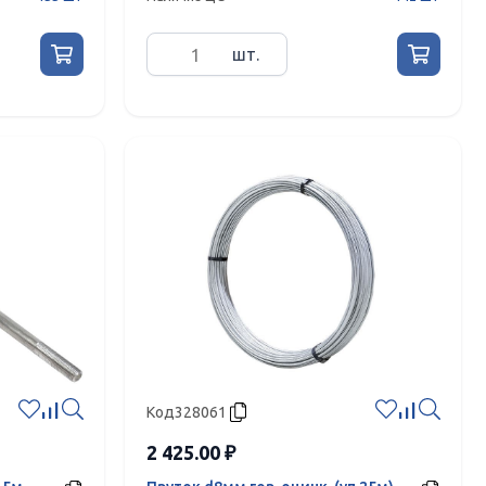
шт.
Код
328061
2 425.00 ₽