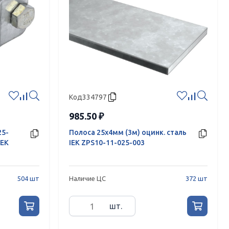
Код
334797
985.50 ₽
25-
Полоса 25х4мм (3м) оцинк. сталь
IEK
IEK ZPS10-11-025-003
504 шт
Наличие ЦС
372 шт
шт.