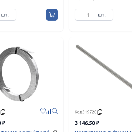
шт.
шт.
Код
319728
0 ₽
3 146.50 ₽