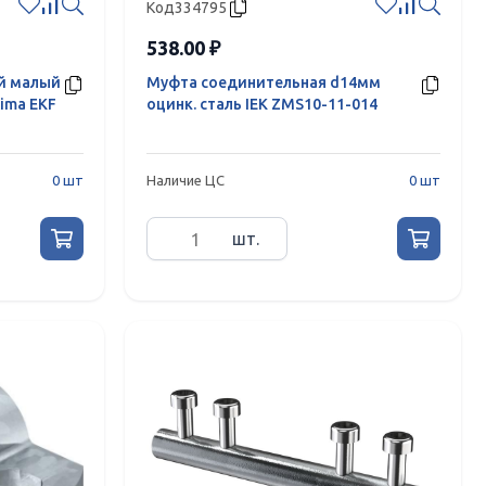
Код
334795
538.00 ₽
й малый
Муфта соединительная d14мм
ima EKF
оцинк. сталь IEK ZMS10-11-014
0 шт
Наличие ЦС
0 шт
шт.