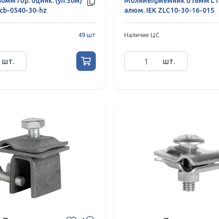
0мм гор. оцинк. (уп.30м)
Молниеприемник d16мм L1
gcb-0540-30-hz
алюм. IEK ZLC10-30-16-015
49 шт
Наличие ЦС
шт.
шт.