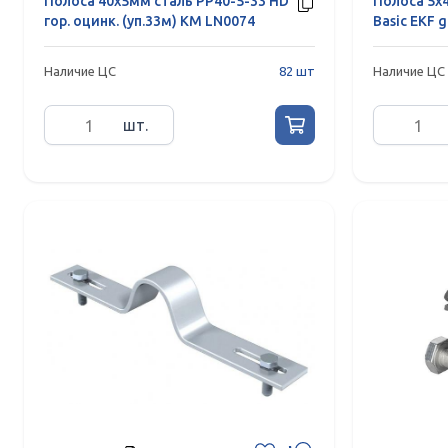
Полоса 40х5мм сталь PP40-5-33 HD
Полоса 5х4
гор. оцинк. (уп.33м) КМ LN0074
Basic EKF 
Наличие ЦС
82 шт
Наличие ЦС
шт.