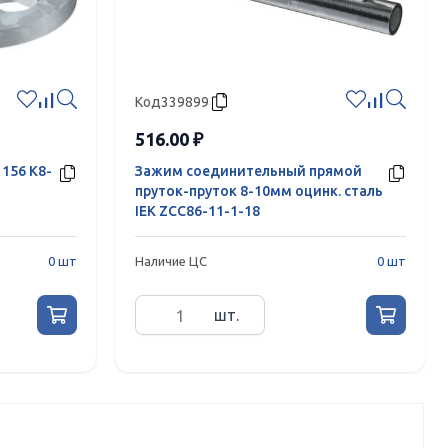
Код
339899
516.00 ₽
156 K8-
Зажим соединительный прямой
пруток-пруток 8-10мм оцинк. сталь
IEK ZCC86-11-1-18
0 шт
Наличие ЦС
0 шт
шт.