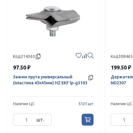
Код
314365
Код
308465
97.50 ₽
199.50 ₽
Зажим прута универсальный
Держател
(пластина 45х45мм) HZ EKF lp-g3103
ND2307
Наличие ЦС
5121 шт
Наличие ЦС
шт.