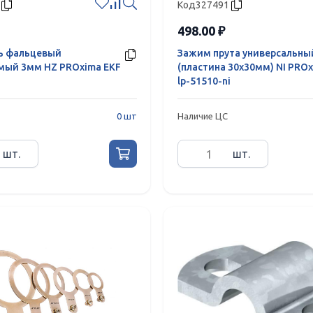
Код
327491
498.00 ₽
ь фальцевый
Зажим прута универсальны
мый 3мм HZ PROxima EKF
(пластина 30х30мм) NI PROx
lp-51510-ni
0 шт
Наличие ЦС
шт.
шт.