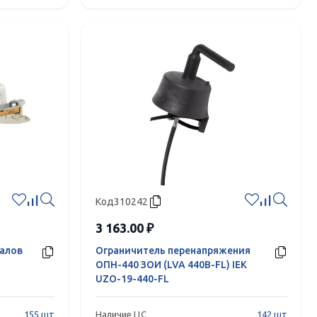
Код
310242
3 163.00 ₽
алов
Ограничитель перенапряжения
ОПН-440 ЗОИ (LVA 440B-FL) IEK
UZO-19-440-FL
155 шт
Наличие ЦС
142 шт