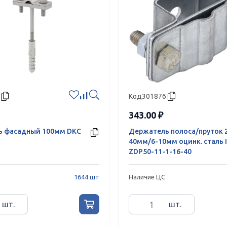
Код
301876
343.00 ₽
ь фасадный 100мм DKC
Держатель полоса/пруток 
40мм/6-10мм оцинк. сталь 
ZDP50-11-1-16-40
1644 шт
Наличие ЦС
шт.
шт.