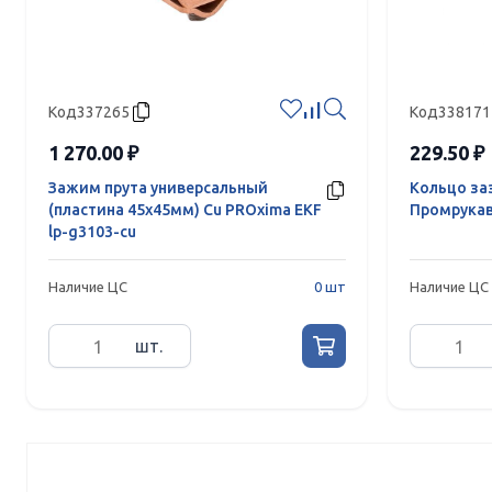
Код
337265
Код
338171
1 270.00 ₽
229.50 ₽
Зажим прута универсальный
Кольцо за
(пластина 45х45мм) Cu PROxima EKF
Промрукав
lp-g3103-cu
Наличие ЦС
0 шт
Наличие ЦС
шт.