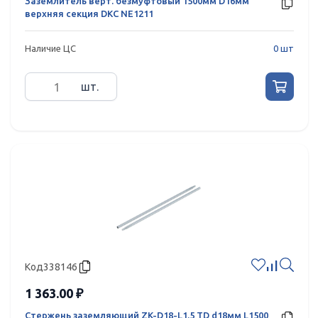
Заземлитель верт. безмуфтовый 1500мм D16мм
верхняя секция DKC NE1211
Наличие ЦС
0 шт
шт.
Код
338146
1 363.00 ₽
Стержень заземляющий ZK-D18-L1.5 TD d18мм L1500