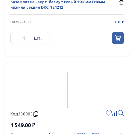
Заземлитель верт. безмуфтовый 1500мм D16мм
нижняя секция DKC NE1212
Наличие ЦС
0 шт
шт.
Код
338085
1 549.00 ₽