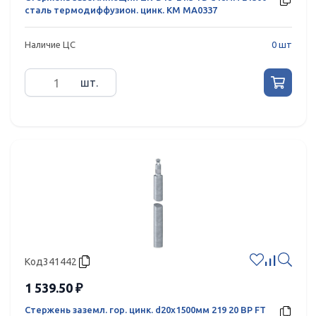
сталь термодиффузион. цинк. КМ MA0337
Наличие ЦС
0 шт
шт.
Код
341442
1 539.50 ₽
Стержень заземл. гор. цинк. d20х1500мм 219 20 BP FT